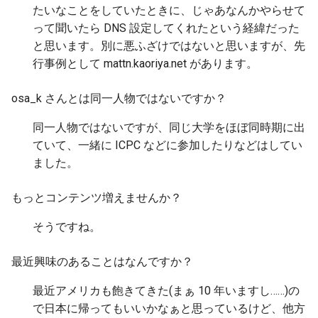
ト認証できない
たいなことをしていたときに、じゃあなんかやらせて
s
すべてを買い直す
って聞いたら DNS 設定してくれたという経緯だった
e
5. Backtrace系ライブラリ
と思います。別に悪ふざけではないと思いますが、先
散髪した
a
行事例として mattn.kaoriya.net があります。
6. LinuxのUIDのはなし
r
お香を買った
osa_k さんとは同一人物ではないですか？
7. RRRSpecについて補足
c
寿司を握る
同一人物ではないですが、同じ大学をほぼ同時期に出
h
8. [私信] 転籍します
ていて、一緒に ICPC などに参加したりなどはしてい
Nexus5を落とした
ました。
i
n
コンビニおでんを食べた
もっとコンテンツ増えませんか？
g
そうですね。
パシフィック・リムを観
最近興味のあることはなんですか？
Star Trek Into Darknessを
た
最近アメリカも飽きてきた(まぁ 10 年いますし……)の
で日本に帰ってもいいかなぁと思っているけど、他方
オブジェクトの名づけ親