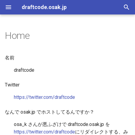
draftcode.osak.jp
T
y
Home
進捗
今月の読書
0. 進捗メモをはじめる
p
e
進捗メモ
今月の読書
1. Gitのコンセプトモデル
名前
どうたらの論文
t
draftcode
Be evil
o
2. File.mtimeをやめてgit lo
Twitter
を使うようにした
内定式
s
t
https://twitter.com/draftcode
3. ローカルDNS自体のア
開発合宿に行った
スを問い合わせるとlocalho
a
なんで osak.jp でホストしてるんですか？
が返ってくる
進捗報告コンテンツ
r
osa_k さんが悪ふざけで draftcode.osak.jp を
t
4. Linux版Dropboxでアカ
エスプレッソマシンの魅
https://twitter.com/draftcode
にリダイレクトする、み